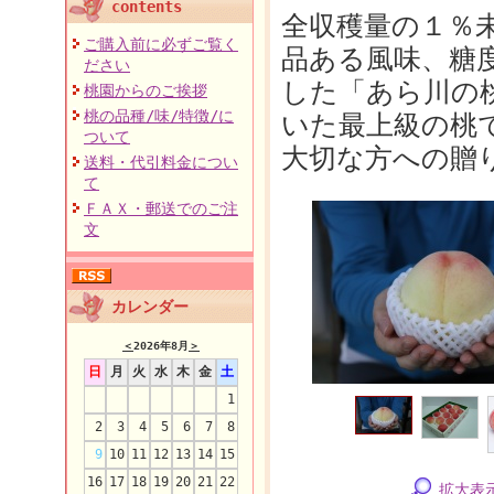
contents
全収穫量の１％
ご購入前に必ずご覧く
品ある風味、糖
ださい
した「あら川の
桃園からのご挨拶
桃の品種/味/特徴/に
いた最上級の桃
ついて
大切な方への贈
送料・代引料金につい
て
ＦＡＸ・郵送でのご注
文
カレンダー
＜
2026年8月
＞
日
月
火
水
木
金
土
1
2
3
4
5
6
7
8
9
10
11
12
13
14
15
16
17
18
19
20
21
22
拡大表