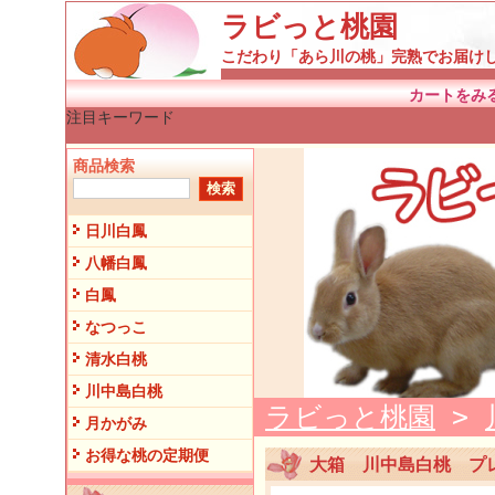
ラビっと桃園
こだわり「あら川の桃」完熟でお届け
カートをみ
注目キーワード
商品検索
日川白鳳
八幡白鳳
白鳳
なつっこ
清水白桃
川中島白桃
ラビっと桃園
>
月かがみ
お得な桃の定期便
大箱 川中島白桃 プ