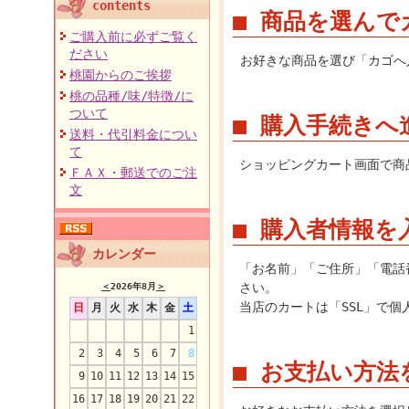
contents
■ 商品を選ん
ご購入前に必ずご覧く
ださい
お好きな商品を選び「カゴへ
桃園からのご挨拶
桃の品種/味/特徴/に
ついて
■ 購入手続きへ
送料・代引料金につい
て
ショッピングカート画面で商
ＦＡＸ・郵送でのご注
文
■ 購入者情報を
カレンダー
「お名前」「ご住所」「電話
さい。
＜
2026年8月
＞
当店のカートは「SSL」で
日
月
火
水
木
金
土
1
2
3
4
5
6
7
8
■ お支払い方
9
10
11
12
13
14
15
16
17
18
19
20
21
22