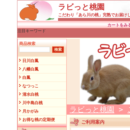
ラビっと桃園
こだわり「あら川の桃」完熟でお届け
カートをみ
注目キーワード
商品検索
日川白鳳
八幡白鳳
白鳳
なつっこ
清水白桃
川中島白桃
ラビっと桃園
>
月かがみ
お得な桃の定期便
ご利用案内