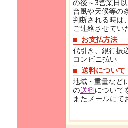
の後～3営業日
台風や天候等の
判断される時は
ご連絡させてい
■ お支払方法
代引き、銀行振
コンビニ払い
■ 送料について
地域・重量など
の
送料
について
またメールにて